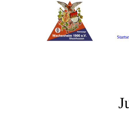
Startse
J