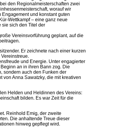
 bei den Regionalmeisterschaften zwei
heinhessenmeisterschaft, worauf wir
em Engagement und konstant guten
n Kür-Wettkampf – eine ganz neue
sie sich den Titel der
große Vereinsvorführung geplant, auf die
beitragen.
sitzender. Er zeichnete nach einer kurzen
 Vereinstreue.
ensfreude und Energie. Unter engagierter
 Beginn an in ihren Bann zog. Die
ben, sondern auch den Funken der
 von Anna Sawatzky, die mit kreativen
llen Helden und Heldinnen des Vereins:
inschaft bilden. Es war Zeit für die
et. Reinhold Emig, der zweite
rten. Die anhaltende Treue dieser
ationen hinweg gepflegt wird.