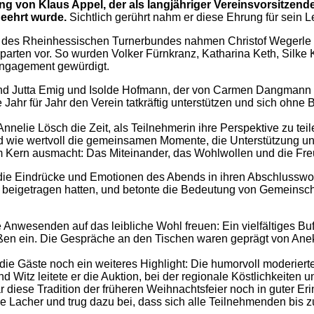
g von Klaus Appel, der als langjähriger Vereinsvorsitzend
geehrt wurde.
Sichtlich gerührt nahm er diese Ehrung für sein 
 des Rheinhessischen Turnerbundes nahmen Christof Wegerle 
Sparten vor. So wurden Volker Fürnkranz, Katharina Keth, Silk
 Engagement gewürdigt.
nd Jutta Emig und Isolde Hofmann, der von Carmen Dangmann
ie Jahr für Jahr den Verein tatkräftig unterstützen und sich oh
lie Lösch die Zeit, als Teilnehmerin ihre Perspektive zu teilen
d wie wertvoll die gemeinsamen Momente, die Unterstützung und
 im Kern ausmacht: Das Miteinander, das Wohlwollen und die F
ie Eindrücke und Emotionen des Abends in ihren Abschlussw
er beigetragen hatten, und betonte die Bedeutung von Gemeinsc
le Anwesenden auf das leibliche Wohl freuen: Ein vielfältiges B
n ein. Die Gespräche an den Tischen waren geprägt von Ane
die Gäste noch ein weiteres Highlight: Die humorvoll moderier
d Witz leitete er die Auktion, bei der regionale Köstlichkeiten
 diese Tradition der früheren Weihnachtsfeier noch in guter Er
he Lacher und trug dazu bei, dass sich alle Teilnehmenden bi