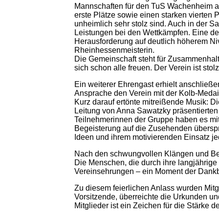
Mannschaften für den TuS Wachenheim an 
erste Plätze sowie einen starken vierten 
unheimlich sehr stolz sind. Auch in der
Leistungen bei den Wettkämpfen. Eine der
Herausforderung auf deutlich höherem Nive
Rheinhessenmeisterin.
Die Gemeinschaft steht für Zusammenhalt, 
sich schon alle freuen. Der Verein ist sto
Ein weiterer Ehrengast erhielt anschließe
Ansprache den Verein mit der Kolb-Medaill
Kurz darauf ertönte mitreißende Musik: D
Leitung von Anna Sawatzky präsentierten 
Teilnehmerinnen der Gruppe haben es mit 
Begeisterung auf die Zusehenden überspr
Ideen und ihrem motivierenden Einsatz je
Nach den schwungvollen Klängen und Bewe
Die Menschen, die durch ihre langjährige 
Vereinsehrungen – ein Moment der Dankb
Zu diesem feierlichen Anlass wurden Mitgl
Vorsitzende, überreichte die Urkunden un
Mitglieder ist ein Zeichen für die Stärk