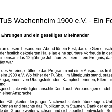
 TuS Wachenheim 1900 e.V. - Ein Fe
 Ehrungen und ein geselliges Miteinander
 an diesem besonderen Abend für ein Fest, das die Gemeinschaf
er festlich dekorierten Halle lag eine spürbare Vorfreude in de
emeinsam das 125jährige Jubiläum zu feiern – ein Ereignis, da
ägt war.
es Vereins, eröffnete das Programm mit einer Ansprache. In i
 1900 e.V. Wo früher der Fußball im Mittelpunkt stand, präsen
 Engagement von Übungsleitenden, Kampfrichterinnen, Eltern un
ung.
nsgeschichte würdigten anschließend auch Verbandsgemeindebü
n einer Ansprache.
 den Fähigkeiten der jungen Nachwuchstalente überzeugen. Unte
r Können und brachte das Publikum zum Staunen. Dank der engag
 die Gruppe weiter wachsen und sich sportlich entwickeln. So