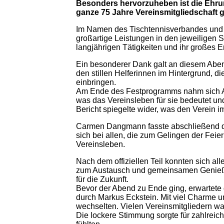
Besonders hervorzuheben ist die Ehrun
ganze 75 Jahre Vereinsmitgliedschaft 
Im Namen des Tischtennisverbandes und
großartige Leistungen in den jeweiligen 
langjährigen Tätigkeiten und ihr großes
Ein besonderer Dank galt an diesem Abe
den stillen Helferinnen im Hintergrund, d
einbringen.
Am Ende des Festprogramms nahm sich Anne
was das Vereinsleben für sie bedeutet un
Bericht spiegelte wider, was den Verein
Carmen Dangmann fasste abschließend d
sich bei allen, die zum Gelingen der Fei
Vereinsleben.
Nach dem offiziellen Teil konnten sich al
zum Austausch und gemeinsamen Genieße
für die Zukunft.
Bevor der Abend zu Ende ging, erwartete 
durch Markus Eckstein. Mit viel Charme un
wechselten. Vielen Vereinsmitgliedern war
Die lockere Stimmung sorgte für zahlreic