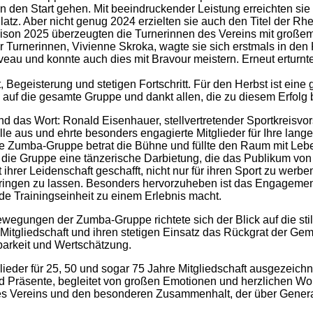
den Start gehen. Mit beeindruckender Leistung erreichten sie
Platz. Aber nicht genug 2024 erzielten sie auch den Titel der R
 Saison 2025 überzeugten die Turnerinnen des Vereins mit groß
 Turnerinnen, Vivienne Skroka, wagte sie sich erstmals in de
au und konnte auch dies mit Bravour meistern. Erneut erturnte 
Begeisterung und stetigen Fortschritt. Für den Herbst ist eine 
lz auf die gesamte Gruppe und dankt allen, die zu diesem Erfolg 
nd das Wort: Ronald Eisenhauer, stellvertretender Sportkreisvor
e aus und ehrte besonders engagierte Mitglieder für Ihre lange
ie Zumba-Gruppe betrat die Bühne und füllte den Raum mit Leb
die Gruppe eine tänzerische Darbietung, die das Publikum von
ihrer Leidenschaft geschafft, nicht nur für ihren Sport zu wer
ingen zu lassen. Besonders hervorzuheben ist das Engagement
de Trainingseinheit zu einem Erlebnis macht.
gungen der Zumba-Gruppe richtete sich der Blick auf die sti
Mitgliedschaft und ihren stetigen Einsatz das Rückgrat der Geme
arkeit und Wertschätzung.
ieder für 25, 50 und sogar 75 Jahre Mitgliedschaft ausgezeichn
d Präsente, begleitet von großen Emotionen und herzlichen Wo
e des Vereins und den besonderen Zusammenhalt, der über Gener