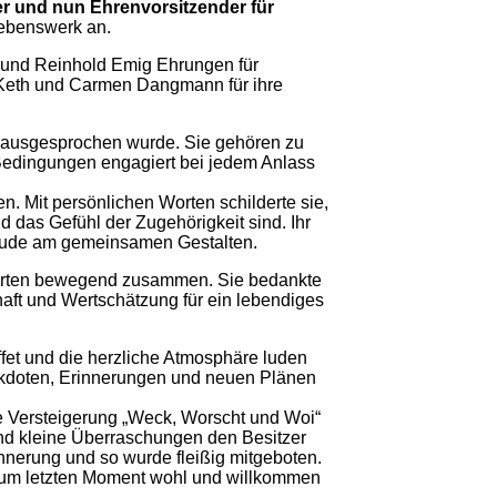
er und nun Ehrenvorsitzender für
Lebenswerk an.
und Reinhold Emig Ehrungen für
e Keth und Carmen Dangmann für ihre
 ausgesprochen wurde. Sie gehören zu
ne Bedingungen engagiert bei jedem Anlass
. Mit persönlichen Worten schilderte sie,
 das Gefühl der Zugehörigkeit sind. Ihr
reude am gemeinsamen Gestalten.
orten bewegend zusammen. Sie bedankte
haft und Wertschätzung für ein lebendiges
uffet und die herzliche Atmosphäre luden
kdoten, Erinnerungen und neuen Plänen
te Versteigerung „Weck, Worscht und Woi“
 und kleine Überraschungen den Besitzer
innerung und so wurde fleißig mitgeboten.
s zum letzten Moment wohl und willkommen