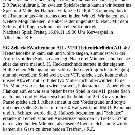
2:0 Pausenführung. Im zweiten Spielabschnitt kamen wir besser ins
Spiel und Mitte der Halbzeit verkürzte U."Fuff" Krammer, durch
ein Traumtor aus 44m rechts oben in den Winkel. Wir hatten noch
weitere Möglichkeiten, die aber leider ungenutzt blieben. Mit dem
Schlusspfiff fingen wir uns noch einen Konter ein.
Nächstes Spiel: Freitag 16.09.11 19:00 Uhr Kerwespiel in
Albisheim R.E.
SG Zellertal/Wachenheim AH - VFR Hettenleidelheim AH 4:2
Hettenleidelheim kam, sah und wollte siegen, zumindest war der
Auftritt vor dem Spiel so angelegt. Nach drei Minuten schraken sie
aber das erste mal auf, H. Hackenschmidt startete in der eigenen
Hälfte einen Alleingang und schloss diesen erfolgreich ab. Es ging
nun mit verteiltem Spiel weiter, der VFR spielte stark konnte aber
unsere Abwehr mit Torhüter Ivo Müller nicht überwinden. In der
15. Minute war es dann wieder soweit, links startete J. Albert einen
Flankenlauf, es war sein bisher bestes Spiel in der AH, passte flach
nach innen und H. Hackenschmidt erhöhte auf 2:0. Kurz vor der
Pause spielte sich J. Albert erneut in den Vordergrund und sorgte
mit einem satten Schuss für den 3:0 Halbzeitstand. Mit U. Krammer
und A. Schütze wurde die 2. Halbzeit begonnen und "Schütze"
erzielte mit einem schönen Außenrissschuss den 4. Treffer. Erst in
den letzten beiden Minuten, als unsere Abwehr leichtsinnig wurde,
kamen die Gäste zu ihren beiden Treffern. / R.E.