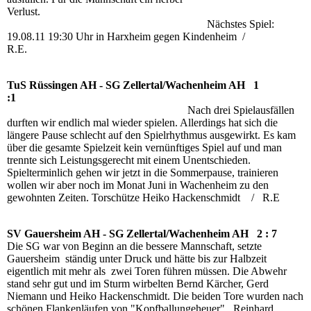
Verlust.
Nächstes Spiel:
19.08.11 19:30 Uhr in Harxheim gegen Kindenheim /
R.E.
TuS Rüssingen AH - SG Zellertal/Wachenheim AH 1
:1
Nach drei Spielausfällen
durften wir endlich mal wieder spielen. Allerdings hat sich die
längere Pause schlecht auf den Spielrhythmus ausgewirkt. Es kam
über die gesamte Spielzeit kein vernünftiges Spiel auf und man
trennte sich Leistungsgerecht mit einem Unentschieden.
Spielterminlich gehen wir jetzt in die Sommerpause, trainieren
wollen wir aber noch im Monat Juni in Wachenheim zu den
gewohnten Zeiten. Torschütze Heiko Hackenschmidt / R.E
SV Gauersheim AH - SG Zellertal/Wachenheim AH 2 : 7
Die SG war von Beginn an die bessere Mannschaft, setzte
Gauersheim ständig unter Druck und hätte bis zur Halbzeit
eigentlich mit mehr als zwei Toren führen müssen. Die Abwehr
stand sehr gut und im Sturm wirbelten Bernd Kärcher, Gerd
Niemann und Heiko Hackenschmidt. Die beiden Tore wurden nach
schönen Flankenläufen von "Kopfballungeheuer" Reinhard