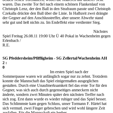
waren. Das zweite Tor fiel nach einem schönen Flankenlauf von
Christoph Lenz, der den Ball in den Strafraum passte und Christoph
Czekalla drückte den Ball über die Linie. In Halbzeit zwei drängte
der Gegner auf den Anschlusstreffer, aber unsere Abwehr stand
sehr gut und ließ nichts zu. Im Endeffekt eine verdienter Sieg.
Nächstes
Spiel Freitag 26.08.11 19:00 Uhr Ü 40 Pokal in Wachenheim gegen
Erlenbach /
R.E.
SG Pfeddersheim/Pfiffligheim - SG Zellertal/Wachenheim AH
2 :
0
Im ersten Spiel nach der
Sommerpause waren wir anfänglich sogar nur zu zehnt. Trotzdem
konnte die Mannschaft das Spiel einigermaßen ausgeglichen
gestalten. Durch eine Unaufmerksamkeit fiel das erste Tor für den
Gegner, was sich auch durch gegenseitiges anmeckern nicht
änderte, sondern zwei Minuten später den nächsten Treffer nach
sich zog. Erst dann wurde es wieder ruhiger und das Spiel besser.
Das Schlimmste kam gegen Schluss, unser Tormann F. Härtel hat
sich vermutl. zwei Finger gebrochen und wird wohl längere Zeit
ausfallen. Für die Mannschaft ein herber