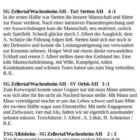
SG Zellertal/Wachenheim AH - TuS Stetten AH 4 :1
In der ersten Hälfte war Stetten die bessere Mannschaft und führte
zur Pause verdient. Nach einer intensiven Pausenbesprechung und
vier Auswechslungen kam die Mannschaft, neu motiviert, zurück
aufs Spielfeld. Schnell glückte durch J. Albert der Ausgleich, dem
A. Schütze die Führung folgen ließ. Stetten fand sich nur noch in
der Defensive und konnte die Leistungssteigerung nur verwundert
zur Kenntnis nehmen. Holger Weil mit einem direkt verwandelten
Eckball und erneut J. Albert stellten dann den Endstand her. Eine
tolle Mannschaftsleistung, mit Wille, Kampfgeist, tollen
Kombinationen und schönen Toren haben uns zum Sieg verholfen.
R./E.
SG Zellertal/Wachenheim AH - SV Orbis AH 3 :1
Zum Kerwespiel konnte unser Gegner nur mit neun Mann antreten,
was sich aber für ihn nicht als Nachteil heraus stellte. Mit Mann und
Maus verteidigend machte er uns das Leben schwer und kam Mitte
der zweiten Hälfte sogar zum Ehrentreffer. Mit mehr Engagement
und Zielwasser, vier mal Alu, hätten wir sie eigentlich auseinander
nehmen müssen. Torschützen: J. Albert , S. Litkie, H. Schmeiser /
R.E.
TSG Albisheim - SG Zellertal/Wachenheim AH 2 : 3
Zum Kerwespiel konnten wir mit einer starken Mannschaft