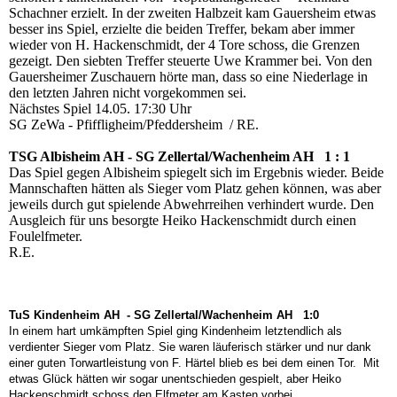
Schachner erzielt. In der zweiten Halbzeit kam Gauersheim etwas
besser ins Spiel, erzielte die beiden Treffer, bekam aber immer
wieder von H. Hackenschmidt, der 4 Tore schoss, die Grenzen
gezeigt. Den siebten Treffer steuerte Uwe Krammer bei. Von den
Gauersheimer Zuschauern hörte man, dass so eine Niederlage in
den letzten Jahren nicht vorgekommen sei.
Nächstes Spiel 14.05. 17:30 Uhr
SG ZeWa - Pfiffligheim/Pfeddersheim / RE.
TSG Albisheim AH - SG Zellertal/Wachenheim AH 1 : 1
Das Spiel gegen Albisheim spiegelt sich im Ergebnis wieder. Beide
Mannschaften hätten als Sieger vom Platz gehen können, was aber
jeweils durch gut spielende Abwehrreihen verhindert wurde. Den
Ausgleich für uns besorgte Heiko Hackenschmidt durch einen
Foulelfmeter.
R.E.
TuS Kindenheim AH - SG Zellertal/Wachenheim AH 1:0
In einem hart umkämpften Spiel ging Kindenheim letztendlich als
verdienter Sieger vom Platz. Sie waren läuferisch stärker und nur dank
einer guten Torwartleistung von F. Härtel blieb es bei dem einen Tor. Mit
etwas Glück hätten wir sogar unentschieden gespielt, aber Heiko
Hackenschmidt schoss den Elfmeter am Kasten vorbei.