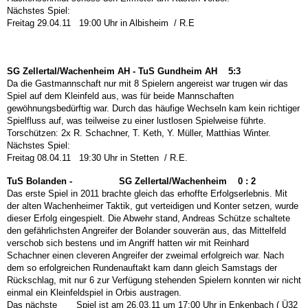
Nächstes Spiel:
Freitag 29.04.11 19:00 Uhr in Albisheim / R.E
SG Zellertal/Wachenheim AH - TuS Gundheim AH 5:3
Da die Gastmannschaft nur mit 8 Spielern angereist war trugen wir das
Spiel auf dem Kleinfeld aus, was für beide Mannschaften
gewöhnungsbedürftig war. Durch das häufige Wechseln kam kein richtiger
Spielfluss auf, was teilweise zu einer lustlosen Spielweise führte.
Torschützen: 2x R. Schachner, T. Keth, Y. Müller, Matthias Winter.
Nächstes Spiel:
Freitag 08.04.11 19:30 Uhr in Stetten / R.E.
TuS Bolanden - SG Zellertal/Wachenheim 0 : 2
Das erste Spiel in 2011 brachte gleich das erhoffte Erfolgserlebnis. Mit
der alten Wachenheimer Taktik, gut verteidigen und Konter setzen, wurde
dieser Erfolg eingespielt. Die Abwehr stand, Andreas Schütze schaltete
den gefährlichsten Angreifer der Bolander souverän aus, das Mittelfeld
verschob sich bestens und im Angriff hatten wir mit Reinhard
Schachner einen cleveren Angreifer der zweimal erfolgreich war.
Nach
dem so erfolgreichen Rundenauftakt kam dann gleich Samstags der
Rückschlag, mit nur 6 zur Verfügung stehenden Spielern konnten wir nicht
einmal ein Kleinfeldspiel in Orbis austragen.
Das nächste Spiel ist am 26.03.11 um 17:00 Uhr in Enkenbach ( Ü32