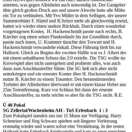
antreten, was gegen Albisheim auch notwendig ist. Der Gastgeber
übte gleich großen Druck aus und unsere Abwehr hatte alle Mühe
ein Tor zu verhindern. Mit Yvo Müller in dem Selbigen, der unsere
Stammtorhüter F. Härtel und R.Selzer mehr als gleichwertig ersetzt,
hatten wir wieder einen starken Rückhalt. Durch einen wunderbar
vorgetragenen Konter, H. Hackenschmidt passte nach rechts, B.
Kärcher zog einen seiner Flankenläufe bis zur Grundlinie durch,
passte nach innen, U. Krammer täuschte den Torwart und H.
Hackenschmidt verwandelte eiskalt. Diese Führung hielt bis zur
Halbzeit. Gleich zu Beginn der zweiten Hälfte war es J. Albert der
mit einem unhaltbaren Schuss das 2:0 erzielte. Die TSG wollte im
Kerwespiel aber nicht untergehen und probierte alles, was auch
dann zum Anschlusstreffer führte. Die SG ließ sich aber nicht
unterkriegen und ein erneuter Konter über H. Hackenschmidt
nutzte B. Kärcher zu einem Traumtor. Den heranstürmenden
Torhüter der Albisheimer überwand er mit einem klasse Heber aus
25m Torentfernung. Kurz vor Schluss fiel dann der erneute
Anschlusstreffer, zu mehr reichte es aber für die TSG nicht. R.E.
Ü 40 Pokal
SG Zellertal/Wachenheim AH - TuS Erfenbach 1 : 3
Zum Pokalspiel standen uns nur 11 Mann zur Verfügung. Harry
Schmeiser und Jörg Schwarz spielten seit längerer Verletzung
erstmalig wieder und waren sofort eine Verstärkung. In der ersten
Halbzeit hatte Erfenbach Spielvorteile und kam zu einer gerechten