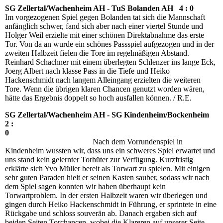
SG Zellertal/Wachenheim AH - TuS Bolanden AH 4 : 0
Im vorgezogenen Spiel gegen Bolanden tat sich die Mannschaft
anfänglich schwer, fand sich aber nach einer viertel Stunde und
Holger Weil erzielte mit einer schönen Direktabnahme das erste
Tor. Von da an wurde ein schönes Passspiel aufgezogen und in der
zweiten Halbzeit fielen die Tore im regelmäßigen Abstand.
Reinhard Schachner mit einem überlegten Schlenzer ins lange Eck,
Joerg Albert nach klasse Pass in die Tiefe und Heiko
Hackenschmidt nach langem Alleingang erzielten die weiteren
Tore. Wenn die übrigen klaren Chancen genutzt worden wären,
hätte das Ergebnis doppelt so hoch ausfallen können. / R.E.
SG Zellertal/Wachenheim AH - SG Kindenheim/Bockenheim
2 :
0
Nach dem Vorrundenspiel in
Kindenheim wussten wir, dass uns ein schweres Spiel erwartet und
uns stand kein gelernter Torhüter zur Verfügung. Kurzfristig
erklärte sich Yvo Müller bereit als Torwart zu spielen. Mit einigen
sehr guten Paraden hielt er seinen Kasten sauber, sodass wir nach
dem Spiel sagen konnten wir haben überhaupt kein
Torwartproblem. In der ersten Halbzeit waren wir überlegen und
gingen durch Heiko Hackenschmidt in Führung, er sprintete in eine
Rückgabe und schloss souverän ab. Danach ergaben sich auf
beiden Seiten Torchancen, wobei die Klareren auf unserer Seite