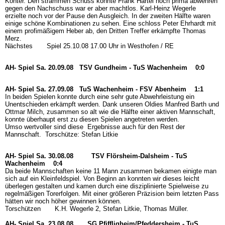
Konter. Den strammen Schuss konnte Frank Härtel noch prima abwehren
gegen den Nachschuss war er aber machtlos. Karl-Heinz Wegerle
erzielte noch vor der Pause den Ausgleich. In der zweiten Hälfte waren
einige schöne Kombinationen zu sehen. Eine schloss Peter Ehrhardt mit
einem profimäßigem Heber ab, den Dritten Treffer erkämpfte Thomas
Merz.
Nächstes Spiel 25.10.08 17.00 Uhr in Westhofen / RE
AH- Spiel Sa. 20.09.08
TSV Gundheim - TuS Wachenheim 0:0
AH- Spiel Sa. 27.09.08
TuS Wachenheim - FSV Abenheim 1:1
In beiden Spielen konnte durch eine sehr gute Abwehrleistung ein
Unentschieden erkämpft werden. Dank unseren Oldies Manfred Barth und
Ottmar Milch, zusammen so alt wie die Hälfte einer aktiven Mannschaft,
konnte überhaupt erst zu diesen Spielen angetreten werden.
Umso wertvoller sind diese Ergebnisse auch für den Rest der
Mannschaft. Torschütze: Stefan Litkie
AH- Spiel Sa. 30.08.08
TSV Flörsheim-Dalsheim - TuS
Wachenheim 0:4
Da beide Mannschaften keine 11 Mann zusammen bekamen einigte man
sich auf ein Kleinfeldspiel. Von Beginn an konnten wir dieses leicht
überlegen gestalten und kamen durch eine disziplinierte Spielweise zu
regelmäßigen Torerfolgen. Mit einer größeren Präzision beim letzten Pass
hätten wir noch höher gewinnen können.
Torschützen K.H. Wegerle 2, Stefan Litkie, Thomas Müller.
AH- Spiel Sa. 23.08.08
SG Pfiffligheim/Pfeddersheim - TuS