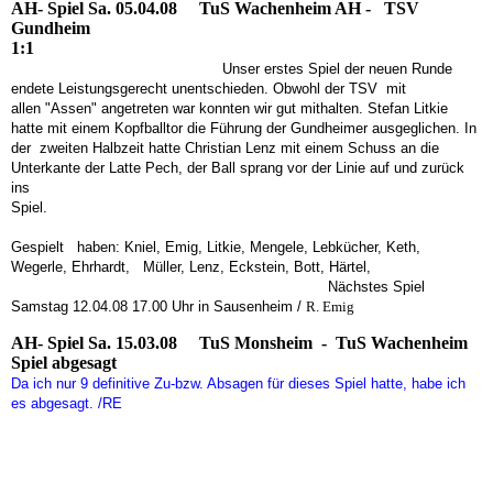
AH- Spiel Sa. 05.04.08 TuS Wachenheim AH - TSV
Gundheim
1:1
Unser erstes Spiel der neuen Runde
endete Leistungsgerecht unentschieden. Obwohl der TSV mit
allen "Assen" angetreten war konnten wir gut mithalten. Stefan Litkie
hatte mit einem Kopfballtor die Führung der Gundheimer ausgeglichen. In
der zweiten Halbzeit hatte Christian Lenz mit einem Schuss an die
Unterkante der Latte Pech, der Ball sprang vor der Linie auf und zurück
ins
Spiel.
Gespielt haben: Kniel, Emig, Litkie, Mengele, Lebkücher, Keth,
Wegerle, Ehrhardt, Müller, Lenz, Eckstein, Bott, Härtel
,
Nächstes Spiel
Samstag 12.04.08 17.00 Uhr in Sausenheim /
R. Emig
AH- Spiel Sa. 15.03.08
TuS Monsheim - TuS Wachenheim
Spiel abgesagt
Da ich nur 9 definitive Zu-bzw. Absagen für dieses Spiel hatte, habe ich
es abgesagt. /RE