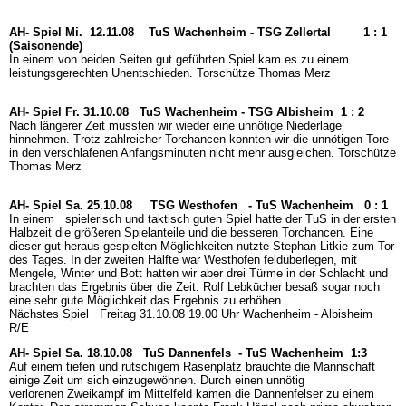
AH- Spiel Mi. 12.11.08
TuS Wachenheim - TSG Zellertal 1 : 1
(Saisonende)
In einem von beiden Seiten gut geführten Spiel kam es zu einem
leistungsgerechten Unentschieden. Torschütze Thomas Merz
AH- Spiel Fr. 31.10.08
TuS Wachenheim - TSG Albisheim 1 : 2
Nach längerer Zeit mussten wir wieder eine unnötige Niederlage
hinnehmen. Trotz zahlreicher Torchancen konnten wir die unnötigen Tore
in den verschlafenen Anfangsminuten nicht mehr ausgleichen. Torschütze
Thomas Merz
AH- Spiel Sa. 25.10.08
TSG Westhofen - TuS Wachenheim 0 : 1
In einem spielerisch und taktisch guten Spiel hatte der
TuS in der ersten
Halbzeit die größeren Spielanteile und die besseren Torchancen. Eine
dieser gut heraus gespielten Möglichkeiten nutzte Stephan Litkie zum Tor
des Tages. In der zweiten Hälfte war Westhofen feldüberlegen, mit
Mengele, Winter und Bott hatten wir aber drei Türme in der Schlacht und
brachten das Ergebnis über die Zeit. Rolf Lebkücher besaß sogar noch
eine sehr gute Möglichkeit das Ergebnis zu erhöhen.
Nächstes Spiel Freitag 31.10.08 19.00 Uhr Wachenheim - Albisheim
R/E
AH- Spiel Sa. 18.10.08
TuS Dannenfels - TuS Wachenheim 1:3
Auf einem tiefen und rutschigem Rasenplatz brauchte die Mannschaft
einige Zeit um sich einzugewöhnen. Durch einen unnötig
verlorenen Zweikampf im Mittelfeld kamen die Dannenfelser zu einem