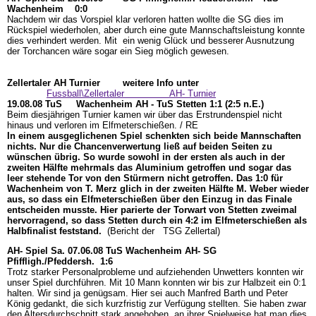
Wachenheim 0:0
Nachdem wir das Vorspiel klar verloren hatten wollte die SG dies im
Rückspiel wiederholen, aber durch eine gute Mannschaftsleistung konnte
dies verhindert werden. Mit ein wenig Glück und besserer Ausnutzung
der Torchancen wäre sogar ein Sieg möglich gewesen.
Zellertaler AH Turnier weitere Info unter
Fussball\Zellertaler AH- Turnier
19.08.08 TuS Wachenheim AH - TuS Stetten 1:1 (2:5 n.E.)
Beim diesjährigen Turnier kamen wir über das Erstrundenspiel nicht
hinaus und verloren im Elfmeterschießen. / RE
In einem ausgeglichenen Spiel schenkten sich beide Mannschaften
nichts. Nur die Chancenverwertung ließ auf beiden Seiten zu
wünschen übrig. So wurde sowohl in der ersten als auch in der
zweiten Hälfte mehrmals das Aluminium getroffen und sogar das
leer stehende Tor von den Stürmern nicht getroffen. Das 1:0 für
Wachenheim von T. Merz glich in der zweiten Hälfte M. Weber wieder
aus, so dass ein Elfmeterschießen über den Einzug in das Finale
entscheiden musste. Hier parierte der Torwart von Stetten zweimal
hervorragend, so dass Stetten durch ein 4:2 im Elfmeterschießen als
Halbfinalist feststand.
(Bericht der TSG Zellertal)
AH- Spiel Sa. 07.06.08
TuS Wachenheim AH- SG
Pfiffligh./Pfeddersh. 1:6
Trotz starker Personalprobleme und aufziehenden Unwetters konnten wir
unser Spiel durchführen. Mit 10 Mann konnten wir bis zur Halbzeit ein 0:1
halten. Wir sind ja genügsam. Hier sei auch Manfred Barth und Peter
König gedankt, die sich kurzfristig zur Verfügung stellten. Sie haben zwar
den Altersdurchschnitt stark angehoben, an ihrer Spielweise hat man dies