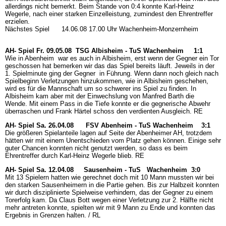
allerdings nicht bemerkt. Beim Stande von 0:4 konnte Karl-Heinz
Wegerle, nach einer starken Einzelleistung, zumindest den Ehrentreffer
erzielen.
Nächstes Spiel 14.06.08 17.00 Uhr Wachenheim-Monzernheim
AH- Spiel Fr. 09.05.08
TSG Albisheim - TuS Wachenheim 1:1
Wie in Abenheim war es auch in Albisheim, erst wenn der Gegner ein Tor
geschossen hat bemerken wir das das Spiel bereits läuft. Jeweils in der
1. Spielminute ging der Gegner in Führung. Wenn dann noch gleich nach
Spielbeginn Verletzungen hinzukommen, wie in Albisheim geschehen,
wird es für die Mannschaft um so schwerer ins Spiel zu finden. In
Albisheim kam aber mit der Einwechslung von Manfred Barth die
Wende. Mit einem Pass in die Tiefe konnte er die gegnerische Abwehr
überraschen und Frank Härtel schoss den verdienten Ausgleich. RE
AH- Spiel Sa. 26.04.08 FSV Abenheim - TuS Wachenheim 3:1
Die größeren Spielanteile lagen auf Seite der Abenheimer AH, trotzdem
hätten wir mit einem Unentschieden vom Platz gehen können. Einige sehr
guter Chancen konnten nicht genutzt werden, so dass es beim
Ehrentreffer durch Karl-Heinz Wegerle blieb. RE
AH- Spiel Sa. 12.04.08 Sausenheim - TuS Wachenheim 3:0
Mit 13 Spielern hatten wie gerechnet doch mit 10 Mann mussten wir bei
den starken Sausenheimern in die Partie gehen. Bis zur Halbzeit konnten
wir durch disziplinierte Spielweise verhindern, das der Gegner zu einem
Torerfolg kam. Da Claus Bott wegen einer Verletzung zur 2. Hälfte nicht
mehr antreten konnte, spielten wir mit 9 Mann zu Ende und konnten das
Ergebnis in Grenzen halten. / RL